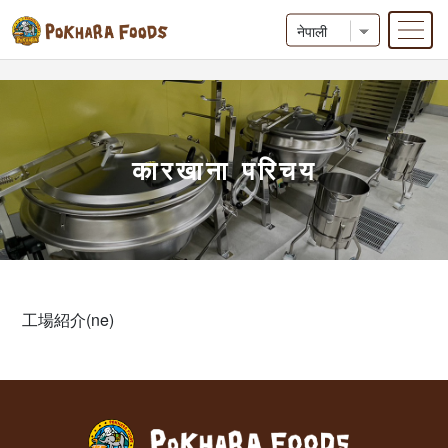
Skip
to
content
कारखाना परिचय
工場紹介(ne)